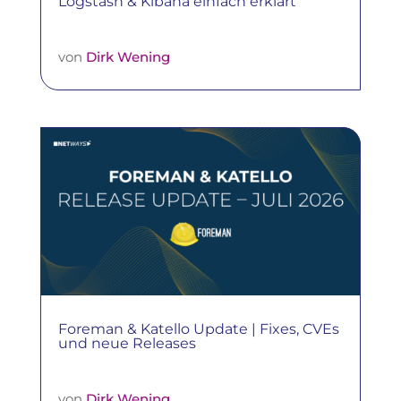
Logstash & Kibana einfach erklärt
von
Dirk Wening
Foreman & Katello Update | Fixes, CVEs
und neue Releases
von
Dirk Wening