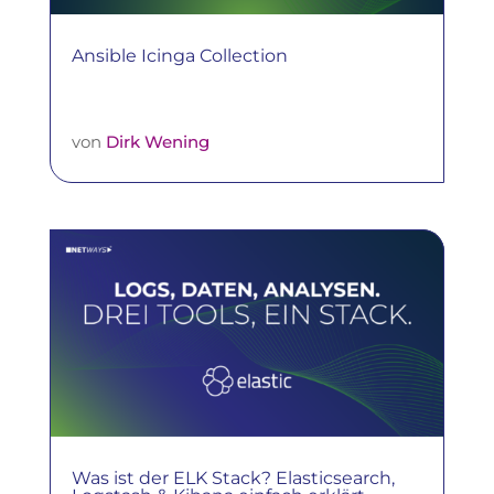
Ansible Icinga Collection
von
Dirk Wening
Was ist der ELK Stack? Elasticsearch,