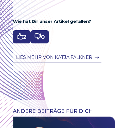
Wie hat Dir unser Artikel gefallen?

2

0
LIES MEHR VON KATJA FALKNER
ANDERE BEITRÄGE FÜR DICH