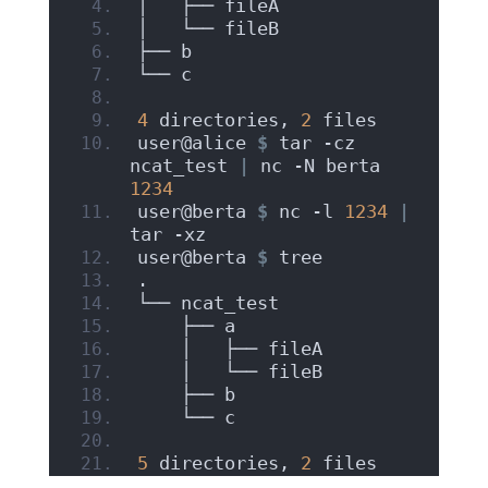
│   ├── fileA
│   └── fileB
├── b
└── c
4
 directories, 
2
 files
user@alice 
$
 tar -cz 
ncat_test 
|
 nc -N berta 
1234
user@berta 
$
 nc -l 
1234
|
tar -xz
user@berta 
$
 tree
.
└── ncat_test
    ├── a
    │   ├── fileA
    │   └── fileB
    ├── b
    └── c
5
 directories, 
2
 files