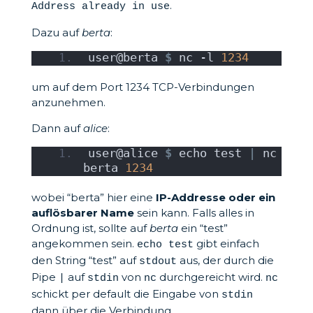
.
Address already in use
Dazu auf
berta
:
user@berta 
$
 nc -l 
1234
um auf dem Port 1234 TCP-Verbindungen
anzunehmen.
Dann auf
alice
:
user@alice 
$
 echo test 
|
 nc 
berta 
1234
wobei “berta” hier eine
IP-Addresse oder ein
auflösbarer Name
sein kann. Falls alles in
Ordnung ist, sollte auf
berta
ein “test”
angekommen sein.
gibt einfach
echo test
den String “test” auf
aus, der durch die
stdout
Pipe
auf
von
durchgereicht wird.
|
stdin
nc
nc
schickt per default die Eingabe von
stdin
dann über die Verbindung.