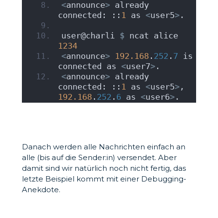
<
announce
>
 already 
connected: ::
1
 as 
<
user5
>
.
user@charli 
$
 ncat alice 
1234
<
announce
>
192.168
.
252
.
7
 is 
connected as 
<
user7
>
.
<
announce
>
 already 
connected: ::
1
 as 
<
user5
>
, 
192.168
.
252
.
6
 as 
<
user6
>
.
Danach werden alle Nachrichten einfach an
alle (bis auf die Sender:in) versendet. Aber
damit sind wir natürlich noch nicht fertig, das
letzte Beispiel kommt mit einer Debugging-
Anekdote.