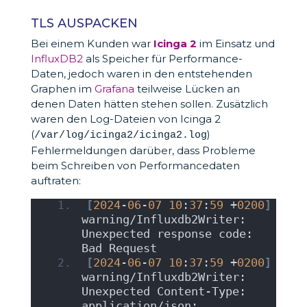
TLS AUSPACKEN
Bei einem Kunden war
Icinga 2
im Einsatz und
InfluxDB2
als Speicher für Performance-
Daten, jedoch waren in den entstehenden
Graphen im
Grafana
teilweise Lücken an
denen Daten hätten stehen sollen. Zusätzlich
waren den Log-Dateien von Icinga 2
(
)
/var/log/icinga2/icinga2.log
Fehlermeldungen darüber, dass Probleme
beim Schreiben von Performancedaten
auftraten:
[
2024
-
06
-
07
10
:
37
:
59
 +
0200
]
warning/Influxdb2Writer: 
Unexpected response code: 
Bad Request
[
2024
-
06
-
07
10
:
37
:
59
 +
0200
]
warning/Influxdb2Writer: 
Unexpected Content-Type: 
application/json; 