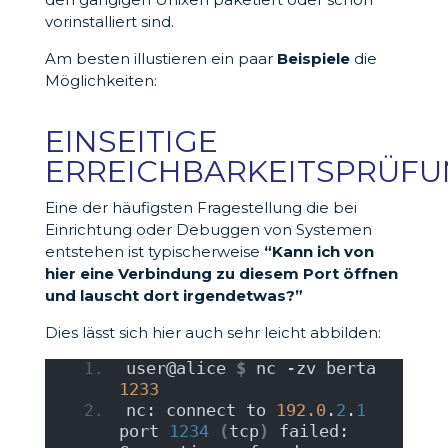
vorinstalliert sind.
Am besten illustieren ein paar
Beispiele
die
Möglichkeiten:
EINSEITIGE
ERREICHBARKEITSPRÜF
Eine der häufigsten Fragestellung die bei
Einrichtung oder Debuggen von Systemen
entstehen ist typischerweise
“Kann ich von
hier eine Verbindung zu diesem Port öffnen
und lauscht dort irgendetwas?”
Dies lässt sich hier auch sehr leicht abbilden:
user@alice 
$
 nc -zv berta 
1233
nc: connect to 
192.0
.
2
.
1
port 
1234
(
tcp
)
 failed: 