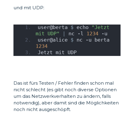
und mit UDP:
user@berta 
$
 echo 
"Jetzt 
mit UDP"
|
 nc -l 
1234
 -u
user@alice 
$
 nc -u berta 
1234
Jetzt mit UDP
Das ist fürs Testen / Fehler finden schon mal
nicht schlecht (es gibt noch diverse Optionen
um das Netzwerkverhalten zu ändern, falls
notwendig), aber damit sind die Möglichkeiten
noch nicht ausgeschöpft.