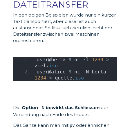
DATEITRANSFER
In den obigen Beispielen wurde nur ein kurzer
Text transportiert, aber dieser ist auch
austauschbar. So lässt sich ziemlich leicht der
Dateitransfer zwischen zwei Maschinen
orchestrieren.
user@berta 
$
 nc -l 
1234
>
ziel.
iso
user@alice 
$
 nc -N berta 
1234
<
 quelle.
iso
Die
Option
bewirkt das Schliessen
der
-N
Verbindung nach Ende des Inputs.
Das Ganze kann man mit
oder ähnlichen
pv