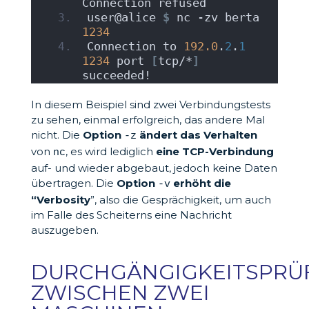
Connection refused
user@alice 
$
 nc -zv berta 
1234
Connection to 
192.0
.
2
.
1
1234
 port 
[
tcp/*
]
succeeded!
In diesem Beispiel sind zwei Verbindungstests
zu sehen, einmal erfolgreich, das andere Mal
nicht. Die
Option
ändert das Verhalten
-z
von
, es wird lediglich
eine TCP-Verbindung
nc
auf- und wieder abgebaut, jedoch keine Daten
übertragen. Die
Option
erhöht die
-v
“Verbosity
”, also die Gesprächigkeit, um auch
im Falle des Scheiterns eine Nachricht
auszugeben.
DURCHGÄNGIGKEITSPRÜ
ZWISCHEN ZWEI