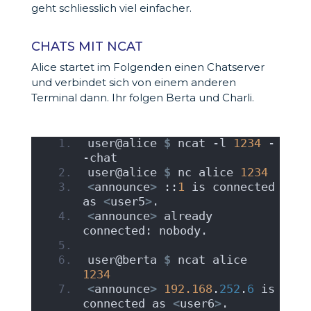
geht schliesslich viel einfacher.
CHATS MIT NCAT
Alice startet im Folgenden einen Chatserver
und verbindet sich von einem anderen
Terminal dann. Ihr folgen Berta und Charli.
user@alice 
$
 ncat -l 
1234
 -
-chat
user@alice 
$
 nc alice 
1234
<
announce
>
 ::
1
 is connected 
as 
<
user5
>
.
<
announce
>
 already 
connected: nobody.
user@berta 
$
 ncat alice 
1234
<
announce
>
192.168
.
252
.
6
 is 
connected as 
<
user6
>
.