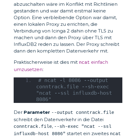
abzuschalten wäre im Konflikt mit Richtlinien
gestanden und war damit erstmal keine
Option. Eine verbleibende Option war damit,
einen lokalen Proxy zu errichten, die
Verbindung von Icinga 2 dahin ohne TLS zu
machen und dann den Proxy über TLS mit
InfluxDB2 reden zu lassen. Der Proxy schreibt
dann den kompletten Datenverkehr mit.
Praktischerweise ist dies mit
einfach
ncat
umzusetzen
:
# ncat -l 8086 --output 
conntrack.file --sh-exec 
"ncat --ssl influxdb-host 
8086"
Der
Parameter
--output conntrack.file
schreibt den Datenverkehr in die Datei
,
conntrack.file
--sh-exec "ncat --ssl
startet ein zweites
influxdb-host 8086"
ncat