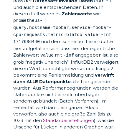
dass der
Datensatz invalide Daten
enthielt
und auch die entsprechenden Daten. In
diesem Fall waren es
Zahlenwerte
wie
prometheus-
query,hostname=foobar,service=foobar-
cpu-requests,metric=blafoo value=-inf
und dem schnellen Leser dürfte
1717686440
hier aufgefallen sein, dass hier der eigentliche
Zahlenwert
mit
angegeben ist, also
value
-inf
grob “negativ unendlich”. InfluxDB2 verweigert
diesen Wert, berechtigterweise, und Icinga 2
bekommt eine Fehlermeldung und
verwirft
dann ALLE Datenpunkte
, die hier gesendet
wurden. Aus Performancegründen werden die
Datenpunkte nicht einzeln übertragen,
sondern gebündelt (Batch-Verfahren). Im
Fehlerfall wird damit ein ganzer Block
verworfen, also auch eine große Zahl (bis zu
1023 mit den
Standardeinstellungen
), was die
Ursache für Lücken in anderen Graphen war.