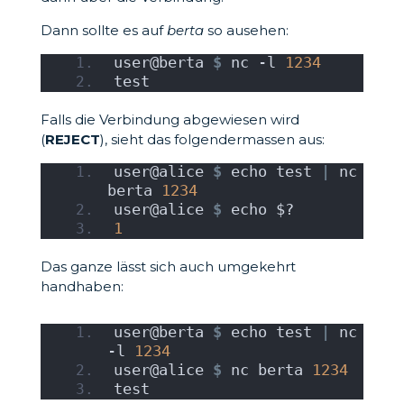
Dann sollte es auf
berta
so ausehen:
user@berta 
$
 nc -l 
1234
test
Falls die Verbindung abgewiesen wird
(
REJECT
), sieht das folgendermassen aus:
user@alice 
$
 echo test 
|
 nc 
berta 
1234
user@alice 
$
 echo $?
1
Das ganze lässt sich auch umgekehrt
handhaben:
user@berta 
$
 echo test 
|
 nc 
-l 
1234
user@alice 
$
 nc berta 
1234
test