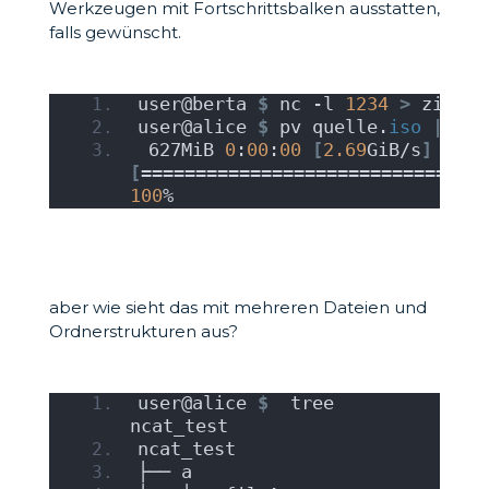
Werkzeugen mit Fortschrittsbalken ausstatten,
falls gewünscht.
user@berta 
$
 nc -l 
1234
>
 ziel.
i
user@alice 
$
 pv quelle.
iso
|
 nc 
 627MiB 
0
:
00
:
00
[
2.69
GiB/s
]
[
===============================
100
%
aber wie sieht das mit mehreren Dateien und
Ordnerstrukturen aus?
user@alice 
$
  tree 
ncat_test
ncat_test
├── a