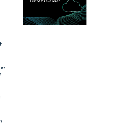
ch
ine
h
t
n,
n