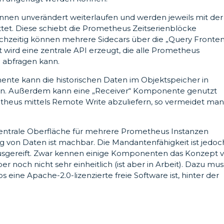
en unverändert weiterlaufen und werden jeweils mit der
et. Diese schiebt die Prometheus Zeitserienblöcke
ichzeitig können mehrere Sidecars über die „Query Fronte
ird eine zentrale API erzeugt, die alle Prometheus
n abfragen kann.
te kann die historischen Daten im Objektspeicher in
en. Außerdem kann eine „Receiver“ Komponente genutzt
theus mittels Remote Write abzuliefern, so vermeidet ma
 zentrale Oberfläche für mehrere Prometheus Instanzen
g von Daten ist machbar. Die Mandantenfähigkeit ist jedoc
ausgereift. Zwar kennen einige Komponenten das Konzept 
 noch nicht sehr einheitlich (ist aber in Arbeit). Dazu mus
 eine Apache-2.0-lizenzierte freie Software ist, hinter der