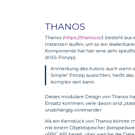
THANOS
Thanos (
https://thanos.io/
) besteht aus
Instanzen laufen, um so ein skalierba
Komponente hat hier eine sehr spezifi
(KISS-Prinzip).
Anmerkung des Autors: auch wenn s
Simple“ Prinzip ausrichten, heißt das
komplex sein kann.
Dieses modulare Design von Thanos ha
Einsatz kommen, viele davon sind „state
unabhängig voreinander.
Als ein Kernstück von Thanos könnte 
mit einem Objektspeicher (beispielswei
gRPC API bereit, über welche die Dat