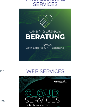
SERVICES
WEB SERVICES
ner
m
en.