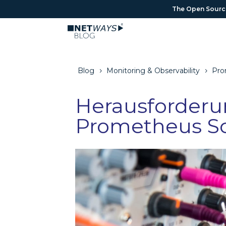
The Open Source 
The Open Source 
Blog
Monitoring & Observability
Pro
5
5
Herausforder
Prometheus Sc