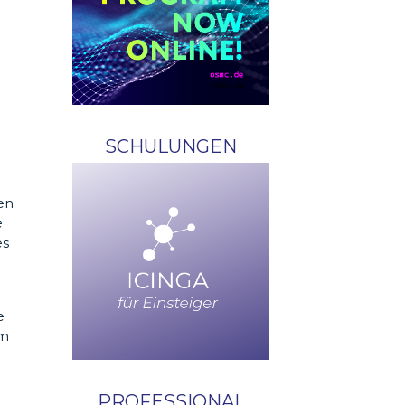
SCHULUNGEN
en
e
es
e
im
PROFESSIONAL