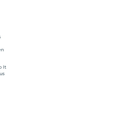
s
en
 It
aus