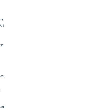
er
eus
ch
er,
n
sen