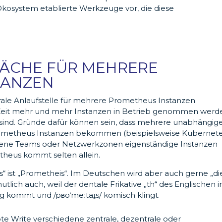
Ökosystem etablierte Werkzeuge vor, die diese
LÄCHE FÜR MEHRERE
TANZEN
trale Anlaufstelle für mehrere Prometheus Instanzen
ie Zeit mehr und mehr Instanzen in Betrieb genommen werd
sind. Gründe dafür können sein, dass mehrere unabhängig
rometheus Instanzen bekommen (beispielsweise Kubernet
dene Teams oder Netzwerkzonen eigenständige Instanzen
etheus kommt selten allein.
s“ ist „Prometheis“. Im Deutschen wird aber auch gerne „di
tlich auch, weil der dentale Frikative „th“ des Englischen 
ung kommt und /pʁoˈmeːt
aɪ̯s
/ komisch klingt.
 Write verschiedene zentrale, dezentrale oder