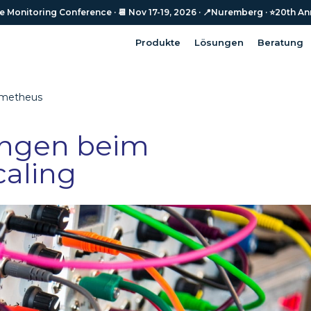
Monitoring Conference · 📆 Nov 17-19, 2026 · 📍Nuremberg · ⭐️20th An
Monitoring Conference · 📆 Nov 17-19, 2026 · 📍Nuremberg · ⭐️20th An
Produkte
Lösungen
Beratung
Produkte
Lösungen
Beratung
metheus
ungen beim
aling