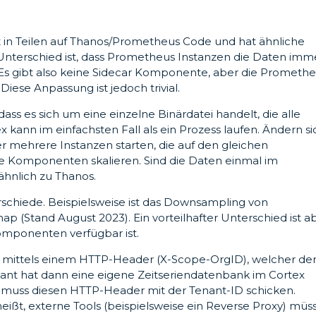
rt in Teilen auf Thanos/Prometheus Code und hat ähnliche
 Unterschied ist, dass Prometheus Instanzen die Daten imm
. Es gibt also keine Sidecar Komponente, aber die Prometh
iese Anpassung ist jedoch trivial.
dass es sich um eine einzelne Binärdatei handelt, die alle
kann im einfachsten Fall als ein Prozess laufen. Ändern si
 mehrere Instanzen starten, die auf den gleichen
ne Komponenten skalieren. Sind die Daten einmal im
 ähnlich zu Thanos.
schiede. Beispielsweise ist das Downsampling von
p (Stand August 2023). Ein vorteilhafter Unterschied ist ab
Komponenten verfügbar ist.
t mittels einem HTTP-Header (X-Scope-OrgID), welcher de
enant hat dann eine eigene Zeitseriendatenbank im Cortex
 muss diesen HTTP-Header mit der Tenant-ID schicken.
ißt, externe Tools (beispielsweise ein Reverse Proxy) müs