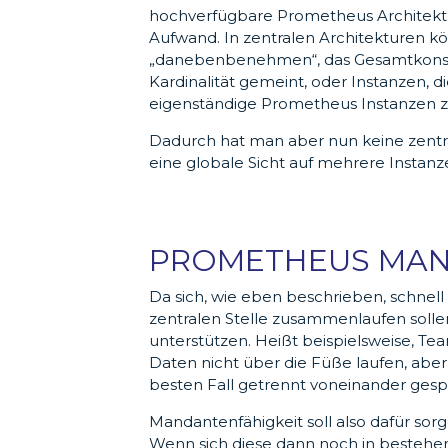
hochverfügbare Prometheus Architektu
Aufwand. In zentralen Architekturen k
„danebenbenehmen“, das Gesamtkonstru
Kardinalität gemeint, oder Instanzen, d
eigenständige Prometheus Instanzen z
Dadurch hat man aber nun keine zentra
eine globale Sicht auf mehrere Instanze
PROMETHEUS MAN
Da sich, wie eben beschrieben, schnell
zentralen Stelle zusammenlaufen solle
unterstützen. Heißt beispielsweise, 
Daten nicht über die Füße laufen, aber
besten Fall getrennt voneinander gespe
Mandantenfähigkeit soll also dafür sor
Wenn sich diese dann noch in bestehend