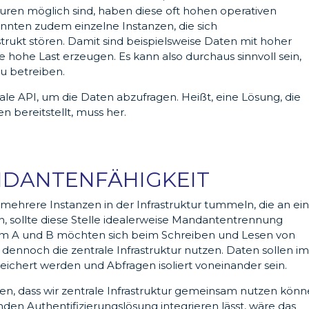
ren möglich sind, haben diese oft hohen operativen
önnten zudem einzelne Instanzen, die sich
kt stören. Damit sind beispielsweise Daten mit hoher
ie hohe Last erzeugen. Es kann also durchaus sinnvoll sein,
u betreiben.
le API, um die Daten abzufragen. Heißt, eine Lösung, die
n bereitstellt, muss her.
DANTENFÄHIGKEIT
 mehrere Instanzen in der Infrastruktur tummeln, die an ei
n, sollte diese Stelle idealerweise Mandantentrennung
Team A und B möchten sich beim Schreiben und Lesen von
 dennoch die zentrale Infrastruktur nutzen. Daten sollen i
ichert werden und Abfragen isoliert voneinander sein.
gen, dass wir zentrale Infrastruktur gemeinsam nutzen könn
en Authentifizierungslösung integrieren lässt, wäre das