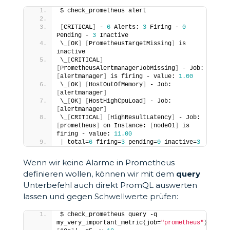
$ check_prometheus alert
[
CRITICAL
]
 - 
6
 Alerts: 
3
 Firing - 
0
Pending - 
3
 Inactive
\_
[
OK
]
[
PrometheusTargetMissing
]
 is 
inactive
\_
[
CRITICAL
]
[
PrometheusAlertmanagerJobMissing
]
 - Job: 
[
alertmanager
]
 is firing - value: 
1.00
\_
[
OK
]
[
HostOutOfMemory
]
 - Job: 
[
alertmanager
]
\_
[
OK
]
[
HostHighCpuLoad
]
 - Job: 
[
alertmanager
]
\_
[
CRITICAL
]
[
HighResultLatency
]
 - Job: 
[
prometheus
]
 on Instance: 
[
node01
]
 is 
firing - value: 
11.00
|
 total=
6
 firing=
3
 pending=
0
 inactive=
3
Wenn wir keine Alarme in Prometheus
definieren wollen, können wir mit dem
query
Unterbefehl auch direkt PromQL auswerten
lassen und gegen Schwellwerte prüfen:
$ check_prometheus query -q 
my_very_important_metric
{
job=
"prometheus"
}