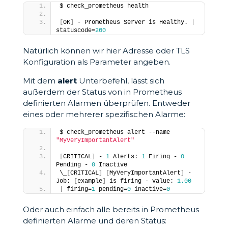
$ check_prometheus health
[
OK
]
 - Prometheus Server is Healthy. 
|
statuscode=
200
Natürlich können wir hier Adresse oder TLS
Konfiguration als Parameter angeben.
Mit dem
alert
Unterbefehl, lässt sich
außerdem der Status von in Prometheus
definierten Alarmen überprüfen. Entweder
eines oder mehrerer spezifischen Alarme:
$ check_prometheus alert --name 
"MyVeryImportantAlert"
[
CRITICAL
]
 - 
1
 Alerts: 
1
 Firing - 
0
Pending - 
0
 Inactive
\_
[
CRITICAL
]
[
MyVeryImportantAlert
]
 - 
Job: 
[
example
]
 is firing - value: 
1.00
|
 firing=
1
 pending=
0
 inactive=
0
Oder auch einfach alle bereits in Prometheus
definierten Alarme und deren Status: