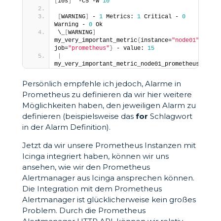
[
10s
]
' -c5 -w 
10
[
WARNING
]
 - 
1
 Metrics: 
1
 Critical - 
0
Warning - 
0
 Ok
\_
[
WARNING
]
my_very_important_metric
{
instance=
"node01"
, 
job=
"prometheus"
}
 - value: 
15
|
my_very_important_metric_node01_prometheus=
15
Persönlich empfehle ich jedoch, Alarme in
Prometheus zu definieren da wir hier weitere
Möglichkeiten haben, den jeweiligen Alarm zu
definieren (beispielsweise das
for
Schlagwort
in der Alarm Definition).
Jetzt da wir unsere Prometheus Instanzen mit
Icinga integriert haben, können wir uns
ansehen, wie wir den Prometheus
Alertmanager aus Icinga ansprechen können.
Die Integration mit dem Prometheus
Alertmanager ist glücklicherweise kein großes
Problem. Durch die Prometheus