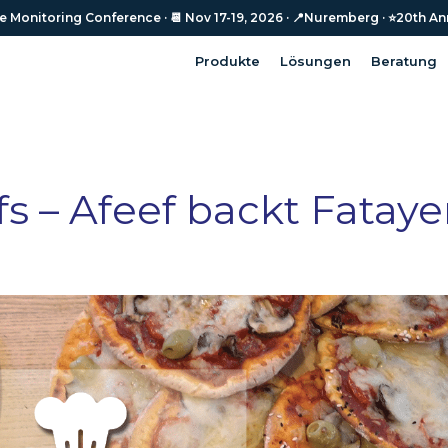
Monitoring Conference · 📆 Nov 17-19, 2026 · 📍Nuremberg · ⭐️20th An
Monitoring Conference · 📆 Nov 17-19, 2026 · 📍Nuremberg · ⭐️20th An
Produkte
Lösungen
Beratung
Produkte
Lösungen
Beratung
 – Afeef backt Fataye