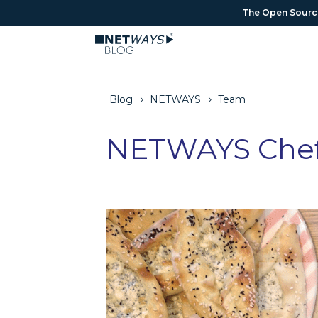
The Open Source 
The Open Source 
Blog
NETWAYS
Team
5
5
NETWAYS Chefs