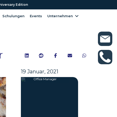
niversary Edition
niversary Edition
Schulungen
Events
Unternehmen
Schulungen
Events
Unternehmen
r





19 Januar, 2021
Catharina Celikel
Office Manager