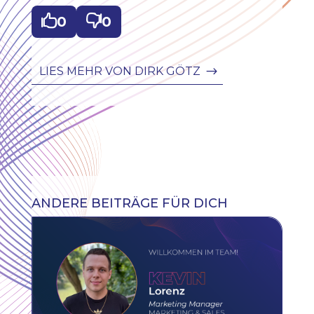

0

0
LIES MEHR VON DIRK GÖTZ
ANDERE BEITRÄGE FÜR DICH