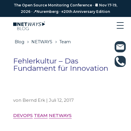
The Open Source Monitoring Conference · 📆 Nov 17-19,
The Open Source Monitoring Conference · 📆 Nov 17-19,
2026 · 📍Nuremberg · ⭐️20th Anniversary Edition
2026 · 📍Nuremberg · ⭐️20th Anniversary Edition
Blog
NETWAYS
Team
5
5
Fehlerkultur – Das
Fundament für Innovation
von
Bernd Erk
|
Juli 12, 2017
DEVOPS
TEAM
NETWAYS