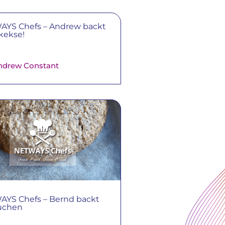
YS Chefs – Andrew backt
kekse!
ndrew Constant
YS Chefs – Bernd backt
uchen