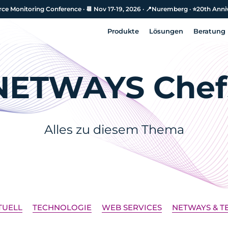
e Monitoring Conference · 📆 Nov 17-19, 2026 · 📍Nuremberg · ⭐️20th Anni
e Monitoring Conference · 📆 Nov 17-19, 2026 · 📍Nuremberg · ⭐️20th Anni
Produkte
Lösungen
Beratung
Produkte
Lösungen
Beratung
NETWAYS Chef
Alles zu diesem Thema
TUELL
TECHNOLOGIE
WEB SERVICES
NETWAYS & T