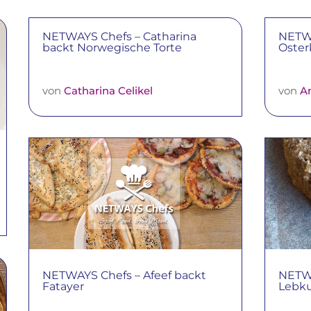
NETWAYS Chefs – Catharina
NETWA
backt Norwegische Torte
Oster
von
Catharina Celikel
von
A
NETWAYS Chefs – Afeef backt
NETWA
Fatayer
Lebk